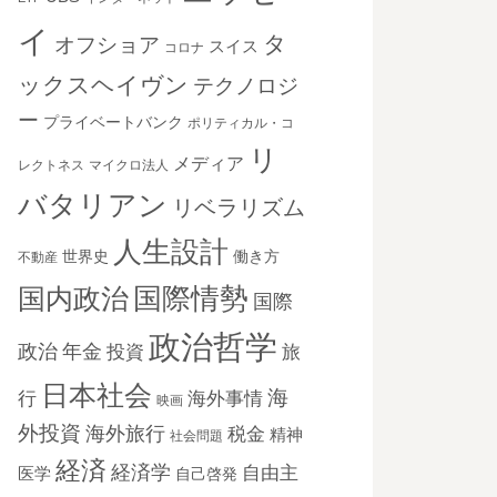
イ
タ
オフショア
スイス
コロナ
ックスヘイヴン
テクノロジ
ー
プライベートバンク
ポリティカル・コ
リ
メディア
レクトネス
マイクロ法人
バタリアン
リベラリズム
人生設計
世界史
働き方
不動産
国際情勢
国内政治
国際
政治哲学
政治
年金
投資
旅
日本社会
海
海外事情
行
映画
外投資
海外旅行
税金
精神
社会問題
経済
経済学
自由主
医学
自己啓発