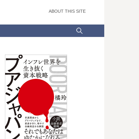
ABOUT THIS SITE
検
索: