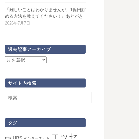
『難しいことはわかりませんが、1億円貯
める方法を教えてください！』あとがき
2026年7月7日
過去記事アーカイブ
過
去
記
事
サイト内検索
ア
検
ー
索:
カ
イ
ブ
タグ
エッセ
UBS
インターネット
ETF