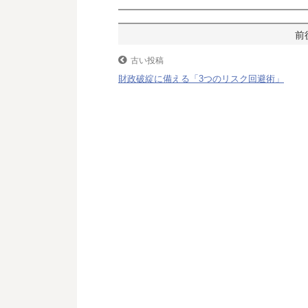
k
投
稿
古い投稿
財政破綻に備える「3つのリスク回避術」
ナ
ビ
ゲ
ー
シ
ョ
ン