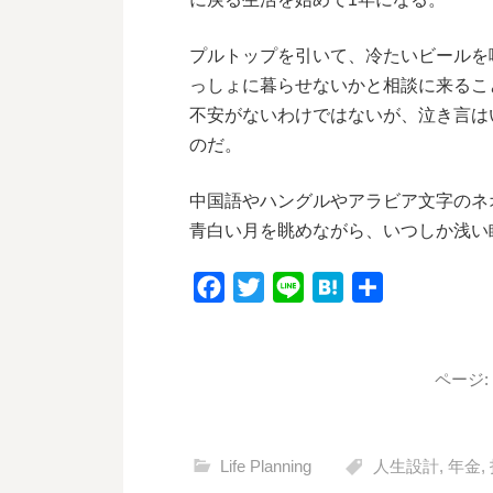
プルトップを引いて、冷たいビールを
っしょに暮らせないかと相談に来るこ
不安がないわけではないが、泣き言は
のだ。
中国語やハングルやアラビア文字のネ
青白い月を眺めながら、いつしか浅い
F
T
L
H
共
a
w
i
a
有
c
i
n
t
e
t
e
e
ページ:
b
t
n
o
e
a
Life Planning
人生設計
,
年金
,
o
r