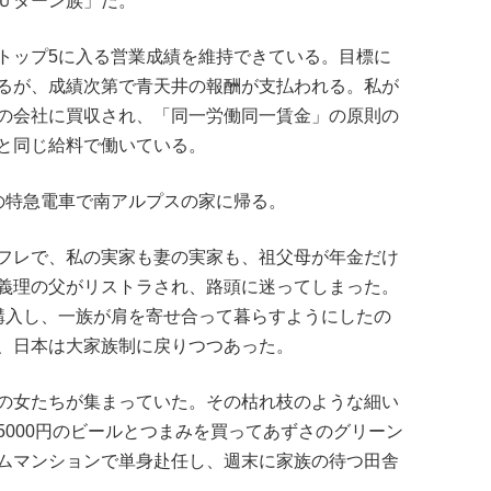
Ｕターン族」だ。
トップ5に入る営業成績を維持できている。目標に
るが、成績次第で青天井の報酬が支払われる。私が
の会社に買収され、「同一労働同一賃金」の原則の
と同じ給料で働いている。
の特急電車で南アルプスの家に帰る。
フレで、私の実家も妻の実家も、祖父母が年金だけ
義理の父がリストラされ、路頭に迷ってしまった。
購入し、一族が肩を寄せ合って暮らすようにしたの
、日本は大家族制に戻りつつあった。
の女たちが集まっていた。その枯れ枝のような細い
000円のビールとつまみを買ってあずさのグリーン
ムマンションで単身赴任し、週末に家族の待つ田舎