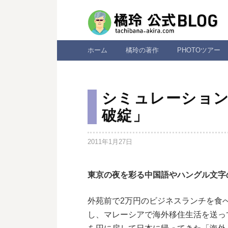
コ
ン
テ
ン
ホーム
橘玲の著作
PHOTOツアー
ツ
へ
ス
シミュレーション
キ
破綻」
ッ
プ
2011年1月27日
東京の夜を彩る中国語やハングル文字
外苑前で2万円のビジネスランチを食
し、マレーシアで海外移住生活を送っ