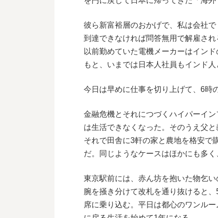
を円に戻して日本に帰ってきた「海外
彼ら新富裕層のおかげで、私は会社で
到達できなければ問答無用で解雇され
以前勤めていた電機メーカーはインド
もと、いまでは日本人社員もインド人
今日は早めに仕事を切り上げて、6時
金融危機とそれにつづくハイパーイン
は生活できなくなった。そのうえ父と
それで田舎に3軒の家と農地を格安で
だ。同じようなケースはほかにも多く
東京駅前には、赤ん坊を抱いた物乞い
腕を掻き分けて改札を通り抜けると、5
席に乗り込む。平日は都心のワンルー
に戻る生活を始めて1年になる。