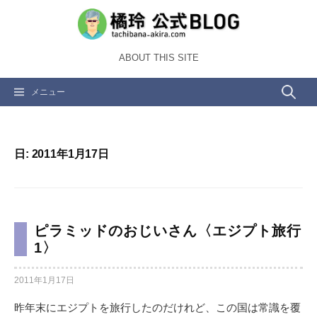
コ
ン
テ
ABOUT THIS SITE
ン
ツ
検
メニュー
へ
ス
索:
キ
ッ
日:
2011年1月17日
プ
ピラミッドのおじいさん〈エジプト旅行
1〉
2011年1月17日
昨年末にエジプトを旅行したのだけれど、この国は常識を覆