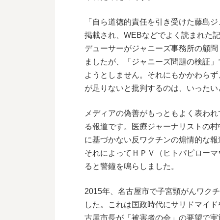
「自ら道徳的責任を引き受けた藤島ジ
掲載され、WEBなどでよく読まれた
デューサーがジャニーズ事務所の顧問
ましたが、「ジャニーズ問題の検証」
ようとしません。それにもかかわらず
が足りないと批判するのは、いったい
メディアの偽善がもっともよく表われ
る報道です。医療ジャーナリストの村
に基づかない反ワクチンの煽情的な報
それによってＨＰＶ（ヒトパピローマ
ると警鐘を鳴らしました。
2015年、名古屋市で子宮頸がんワク
した。これは国政時代にサリドマイド
古屋市長が「被害者の会」の要望で実