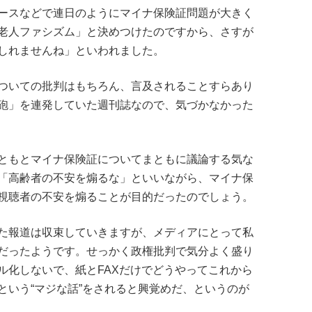
ースなどで連日のようにマイナ保険証問題が大きく
老人ファシズム」と決めつけたのですから、さすが
しれませんね」といわれました。
ついての批判はもちろん、言及されることすらあり
砲」を連発していた週刊誌なので、気づかなかった
ともとマイナ保険証についてまともに議論する気な
「高齢者の不安を煽るな」といいながら、マイナ保
視聴者の不安を煽ることが目的だったのでしょう。
た報道は収束していきますが、メディアにとって私
だったようです。せっかく政権批判で気分よく盛り
ル化しないで、紙とFAXだけでどうやってこれから
という“マジな話”をされると興覚めだ、というのが