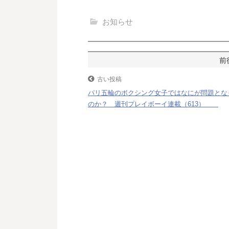
c
i
n
t
お知らせ
e
t
e
e
b
t
n
o
e
a
投
o
r
稿
古い投稿
k
パリ五輪のボクシング女子ではなにが問題とな
ナ
のか？ 週刊プレイボーイ連載（613）
ビ
ゲ
ー
シ
ョ