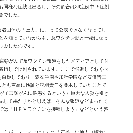
同様な症状は出るし、その割合は24症例中15症例
容でした。
被害者団体の「圧力」によって公表できなくなってし
とを知っていながらも、反ワクチン派と一緒になっ
つぶしたのです。
子宮頸がんで反ワクチン報道をしたメディアとしてＮ
名指しで批判されています。ここで強調しておくべ
”を自称しており、森友学園や加計学園など安倍晋三
もっとも声高に検証と説明責任を要求していたことで
人が子宮頸がんに罹患するという）巨大な人災を引き
先して果たすかと思えば、そんな報道などまったく
では「ＨＰＶワクチンを接種しよう」などという啓
ょうが、メディアにとって「正義」は他人（権力）