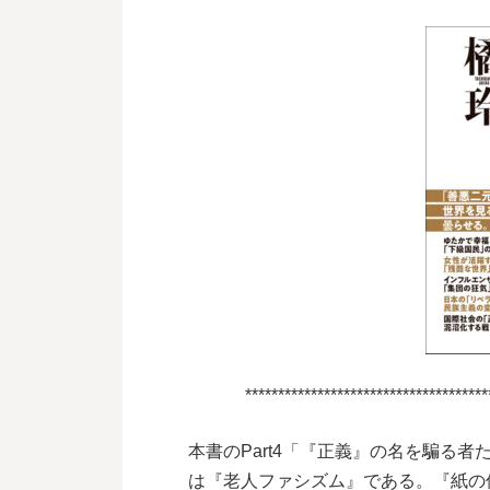
*************************************
本書のPart4「『正義』の名を騙る
は『老人ファシズム』である。『紙の