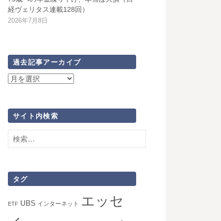
経ヴェリタス連載128回）
2026年7月8日
過去記事アーカイブ
過
去
記
事
サイト内検索
ア
検
ー
索:
カ
イ
ブ
タグ
エッセ
UBS
インターネット
ETF