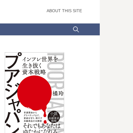
ABOUT THIS SITE
検
索: