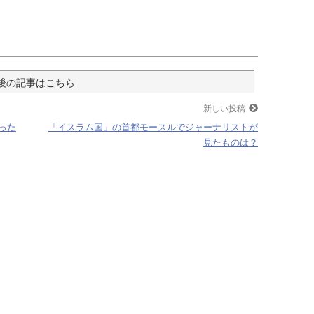
新しい投稿
った
「イスラム国」の首都モースルでジャーナリストが
見たものは？