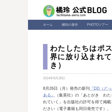
コ
ン
テ
ン
ホーム
橘玲の著作
PHOTOツアー
ツ
へ
ス
わたしたちはポ
キ
界に放り込まれて
ッ
き）
プ
2024年8月28日
8月26日（月）発売の新刊
『DD（ど
ある』
（集英社）の「あとがき わた
れていく」を出版社の許可を得て掲載
ださい（電子書籍も同日発売です）。