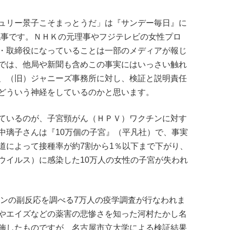
ュリー景子こそまっとうだ」は『サンデー毎日』に
記事です。ＮＨＫの元理事やフジテレビの女性プロ
・取締役になっていることは一部のメディアが報じ
では、他局や新聞も含めこの事実にはいっさい触れ
、（旧）ジャニーズ事務所に対し、検証と説明責任
どういう神経をしているのかと思います。
ているのが、子宮頸がん（ＨＰＶ）ワクチンに対す
中璃子さんは『10万個の子宮』（平凡社）で、事実
道によって接種率が約7割から1％以下まで下がり、
ウイルス）に感染した10万人の女性の子宮が失われ
チンの副反応を調べる7万人の疫学調査が行なわれま
やエイズなどの薬害の悲惨さを知った河村たかし名
施したものですが、名古屋市立大学による検証結果