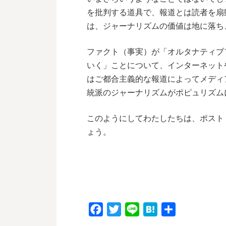
を批判する道具で、報道とは読者を扇
は、ジャーナリズムの価値は地に落ち
ファクト（事実）が「オルタナティブ
いく」ことについて、インターネット
はご都合主義的な報道によってメディ
統派のジャーナリズムがポピュリズム
このようにしてわたしたちは、ポスト
ょう。
F
T
L
H
共
a
w
i
a
有