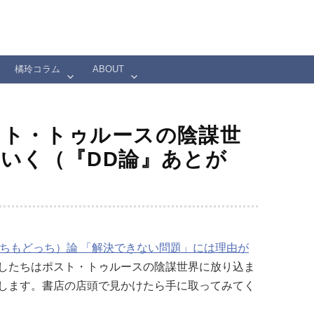
橘玲コラム
ABOUT
スト・トゥルースの陰謀世
いく（『DD論』あとが
っちもどっち）論 「解決できない問題」には理由が
したちはポスト・トゥルースの陰謀世界に放り込ま
します。書店の店頭で見かけたら手に取ってみてく