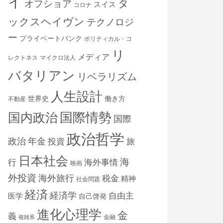
イ
タ
オフショア
スイス
コロナ
ックスヘイヴン
テクノロジ
ー
プライベートバンク
ポリティカル・コ
リ
メディア
レクトネス
マイクロ法人
バタリアン
リベラリズム
人生設計
世界史
働き方
不動産
国際情勢
国内政治
国際
政治哲学
政治
年金
投資
旅
日本社会
海
海外事情
行
映画
外投資
海外旅行
税金
精神
社会問題
経済
経済学
自由主
医学
自己啓発
進化心理学
金
義
金融
複雑系